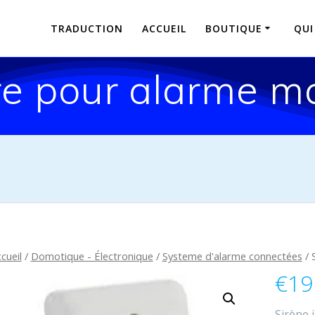
TRADUCTION
ACCUEIL
BOUTIQUE
QUI
ire pour alarme 
cueil
/
Domotique - Électronique
/
Systeme d'alarme connectées
/ 
€
19
Sirène i