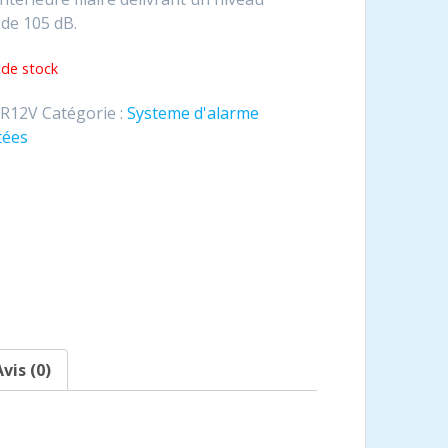
de 105 dB.
 de stock
IR12V
Catégorie :
Systeme d'alarme
tées
vis (0)