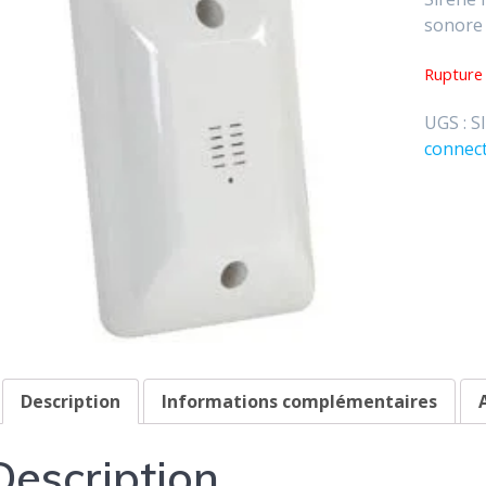
sonore 
Rupture
UGS :
S
connec
Description
Informations complémentaires
A
Description