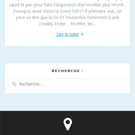
sauté le pas pour faire l’acquisition d’un modèle plus récent .
Pourquoi avoir choisi la Sovol SV01? A première vue, on
peut se dire que la SV-01 ressemble fortement à une
Creality Ender… En effet, les…
Lire la suite
RECHERCHE :
Recherche
pour
: