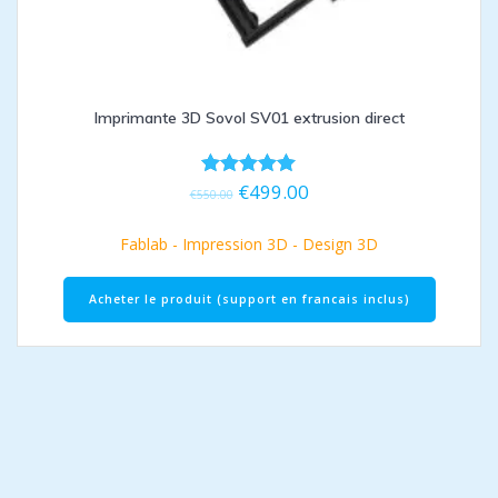
Imprimante 3D Sovol SV01 extrusion direct
€
499.00
Note
€
550.00
5.00
sur 5
Fablab - Impression 3D - Design 3D
Acheter le produit (support en francais inclus)